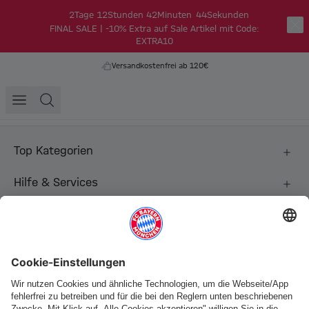
2
Tage
12
Stunden
42
Minuten
44
Sekunden
FINAL SALE | -10% Extra auf Sale Artikel mit Code:
EXTRA10
Versandkostenfrei ab 120€
Top Kategorien
Hilfe & Services
Weitere Kategorien
Folge uns