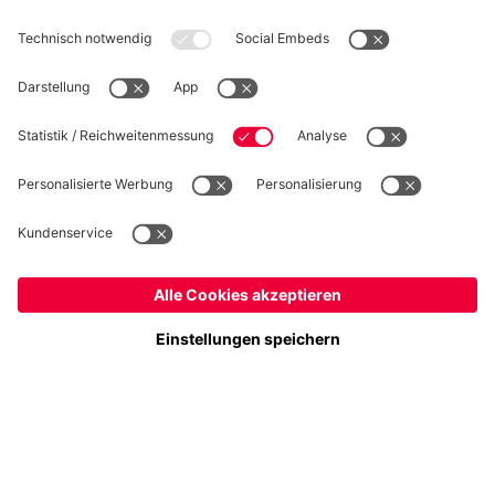
WIDERRUF
Datenschutz
Cookie Details
Österreich
Möchtest du im Store
bleiben?
Preise inklusive MwSt. und zzgl. Versandkosten
Österreich
Ja,
, um dorthin zu liefern!
© FC Bayern München AG
Weltweit
FC Bayern München AG, Säbener Str. 51-57, 81547 München
Nein,
, um dorthin zu liefern!