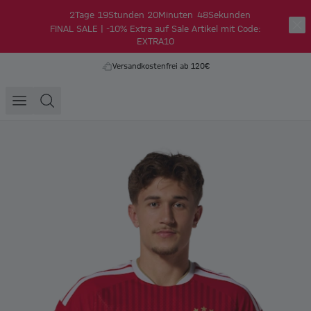
2
Tage
19
Stunden
20
Minuten
48
Sekunden
FINAL SALE | -10% Extra auf Sale Artikel mit Code:
EXTRA10
Versandkostenfrei ab 120€