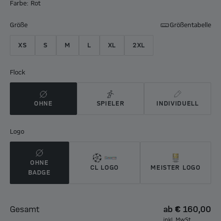
Farbe: Rot
Größe
Größentabelle
XS
S
M
L
XL
2XL
Flock
OHNE
SPIELER
INDIVIDUELL
Logo
OHNE
CL LOGO
MEISTER LOGO
BADGE
Gesamt
ab
€ 160,00
inkl. MwSt.