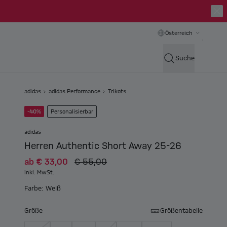
Österreich
Suche
adidas
adidas Performance
Trikots
-40%
Personalisierbar
adidas
Herren Authentic Short Away 25-26
ab
€ 33,00
€ 55,00
inkl. MwSt.
Farbe: Weiß
Größe
Größentabelle