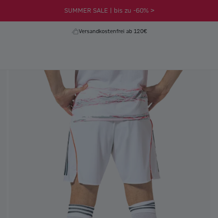
SUMMER SALE | bis zu -60% >
Versandkostenfrei ab 120€