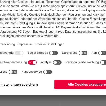
Österreich
Möchtest du im Store
bleiben?
Österreich
Ja,
, um dorthin zu liefern!
Weltweit
Nein,
, um dorthin zu liefern!
fallen