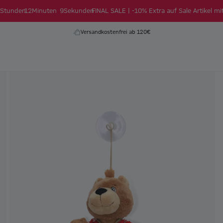
Stunden
12
Minuten
9
Sekunden
FINAL SALE | -10% Extra auf Sale Artikel mi
Versandkostenfrei ab 120€