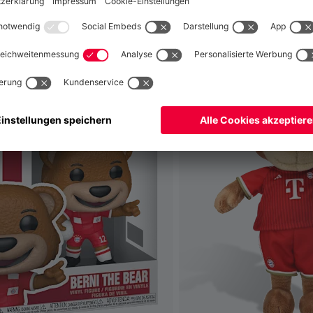
fallen
Weltweit
Nein,
, um dorthin zu liefern!