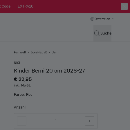
t Code:
EXTRA10
Österreich
Suche
Fanwelt
Spiel-Spaß
Berni
NICI
Kinder Berni 20 cm 2026-27
€ 22,95
inkl. MwSt.
Farbe: Rot
Anzahl
1