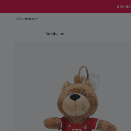
2
Tage
14
fcbayern.com
Auktionen