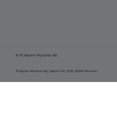
© FC Bayern München AG
FC Bayern München AG, Säbener Str. 51-57, 81547 München