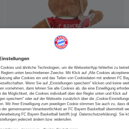
Österreich
Möchtest du im Store
bleiben?
Österreich
Ja,
, um dorthin zu liefern!