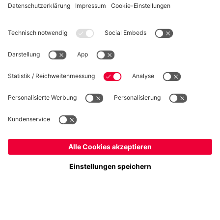
WIDERRUF
Datenschutz
Cookie Details
Österreich
Möchtest du im Store
bleiben?
Preise inklusive MwSt. und zzgl. Versandkosten
Österreich
Ja,
, um dorthin zu liefern!
© FC Bayern München AG
Weltweit
FC Bayern München AG, Säbener Str. 51-57, 81547 München
Nein,
, um dorthin zu liefern!
IN DEN WARENKORB