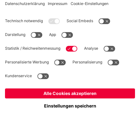
WIDERRUF
Datenschutz
Cookie Details
Österreich
Möchtest du im Store
bleiben?
Preise inklusive MwSt. und zzgl. Versandkosten
Österreich
Ja,
, um dorthin zu liefern!
© FC Bayern München AG
Weltweit
FC Bayern München AG, Säbener Str. 51-57, 81547 München
Nein,
, um dorthin zu liefern!
IN DEN WARENKORB