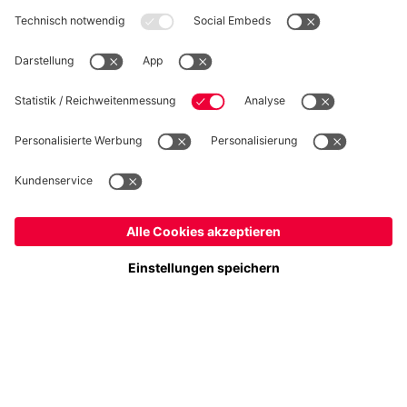
WIDERRUF
Datenschutz
Cookie Details
Österreich
Möchtest du im Store
bleiben?
Preise inklusive MwSt. und zzgl. Versandkosten
Österreich
Ja,
, um dorthin zu liefern!
© FC Bayern München AG
Weltweit
FC Bayern München AG, Säbener Str. 51-57, 81547 München
Nein,
, um dorthin zu liefern!
IN DEN WARENKORB