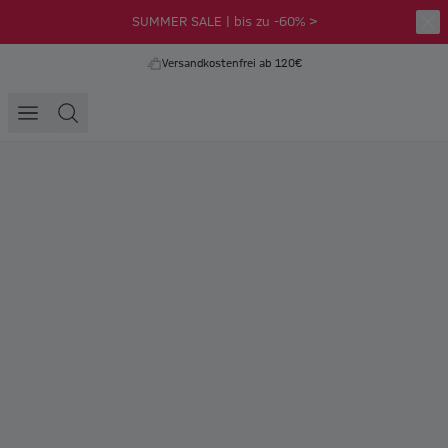
SUMMER SALE | bis zu -60% >
Versandkostenfrei ab 120€