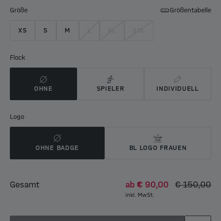
Größe
Größentabelle
XS
S
M
L
XL
2XL
Flock
OHNE
SPIELER
INDIVIDUELL
Logo
OHNE BADGE
BL LOGO FRAUEN
Gesamt
ab
€ 90,00
€ 150,00
inkl. MwSt.