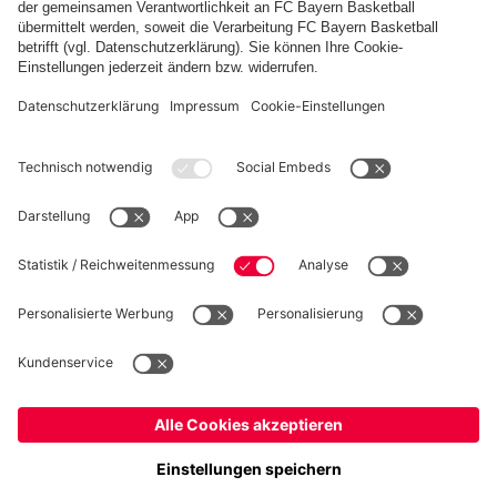
FC Bayern Store App
WIDERRUF
Datenschutz
Cookie Details
Österreich
Möchtest du im Store
bleiben?
Preise inklusive MwSt. und zzgl. Versandkosten
Österreich
Ja,
, um dorthin zu liefern!
© FC Bayern München AG
Weltweit
FC Bayern München AG, Säbener Str. 51-57, 81547 München
Nein,
, um dorthin zu liefern!