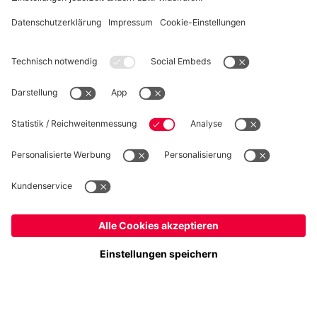
WIDERRUF
Datenschutz
Cookie Details
Österreich
Möchtest du im Store
bleiben?
Preise inklusive MwSt. und zzgl. Versandkosten
Österreich
Ja,
, um dorthin zu liefern!
© FC Bayern München AG
Weltweit
FC Bayern München AG, Säbener Str. 51-57, 81547 München
Nein,
, um dorthin zu liefern!
IN DEN WARENKORB