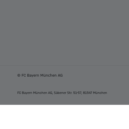
© FC Bayern München AG
FC Bayern München AG, Säbener Str. 51-57, 81547 München