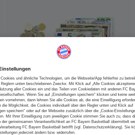
Österreich
Möchtest du im Store
bleiben?
Österreich
Ja,
, um dorthin zu liefern!