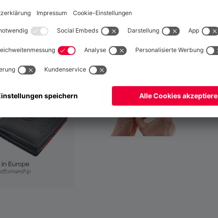
Weltweit
Nein,
, um dorthin zu liefern!