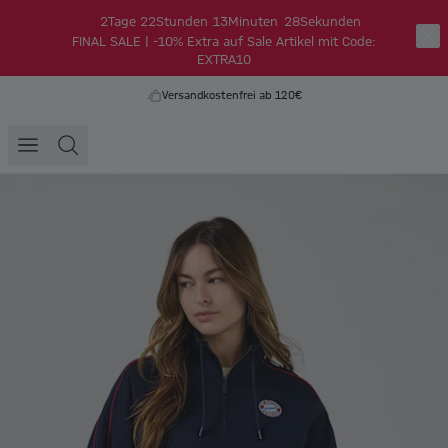
2
Tage
22
Stunden
13
Minuten
28
Sekunden
FINAL SALE | -10% Extra auf Sale Artikel mit Code:
EXTRA10
Versandkostenfrei ab 120€