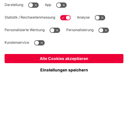
WIDERRUF
Datenschutz
Cookie Details
Österreich
Möchtest du im Store
bleiben?
Preise inklusive MwSt. und zzgl. Versandkosten
Österreich
Ja,
, um dorthin zu liefern!
© FC Bayern München AG
Weltweit
FC Bayern München AG, Säbener Str. 51-57, 81547 München
Nein,
, um dorthin zu liefern!
IN DEN WARENKORB