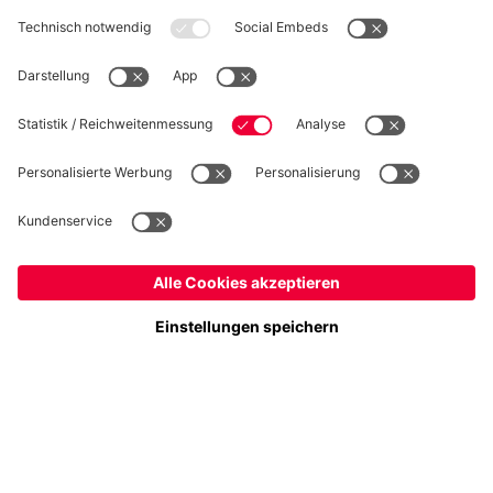
WIDERRUF
Datenschutz
Cookie Details
Österreich
Möchtest du im Store
bleiben?
Preise inklusive MwSt. und zzgl. Versandkosten
Österreich
Ja,
, um dorthin zu liefern!
© FC Bayern München AG
Weltweit
FC Bayern München AG, Säbener Str. 51-57, 81547 München
Nein,
, um dorthin zu liefern!
IN DEN WARENKORB