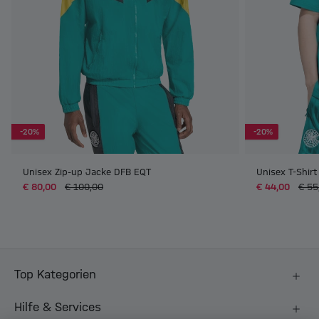
-20%
-20%
Unisex Zip-up Jacke DFB EQT
Unisex T-Shir
€ 80,00
€ 100,00
€ 44,00
€ 55
Top Kategorien
Hilfe & Services