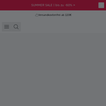
SUMMER SALE | bis zu -60% >
Versandkostenfrei ab 120€