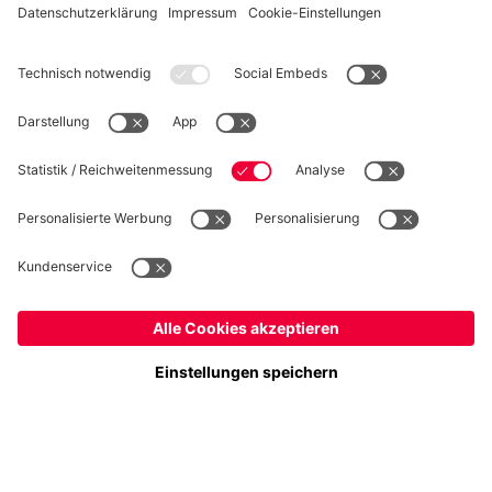
WIDERRUF
Datenschutz
Cookie Details
Österreich
Möchtest du im Store
bleiben?
Preise inklusive MwSt. und zzgl. Versandkosten
Österreich
Ja,
, um dorthin zu liefern!
© FC Bayern München AG
Weltweit
FC Bayern München AG, Säbener Str. 51-57, 81547 München
Nein,
, um dorthin zu liefern!
IN DEN WARENKORB