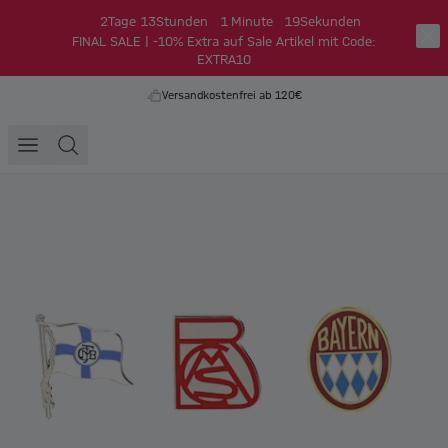
2
Tage
13
Stunden
1
Minute
18
Sekunden
FINAL SALE | -10% Extra auf Sale Artikel mit Code:
EXTRA10
Versandkostenfrei ab 120€