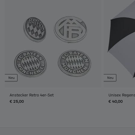
Neu
Neu
Anstecker Retro 4er-Set
Unisex Regen
€ 25,00
€ 40,00