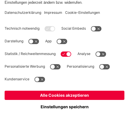
WIDERRUF
Datenschutz
Cookie Details
Österreich
Möchtest du im Store
bleiben?
Preise inklusive MwSt. und zzgl. Versandkosten
Österreich
Ja,
, um dorthin zu liefern!
© FC Bayern München AG
Weltweit
FC Bayern München AG, Säbener Str. 51-57, 81547 München
Nein,
, um dorthin zu liefern!