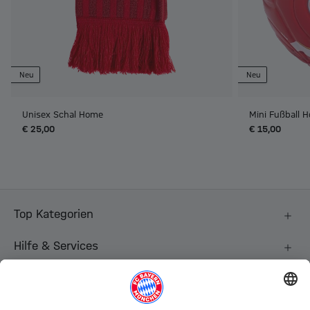
Neu
Neu
Unisex Schal Home
Mini Fußball 
€ 25,00
€ 15,00
Top Kategorien
Hilfe & Services
Weitere Kategorien