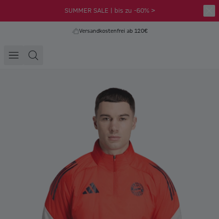
SUMMER SALE | bis zu -60% >
Versandkostenfrei ab 120€