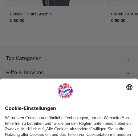
Unisex T-Shirt Graphic
Herren Pant 
€ 30,00
€ 90,00
Top Kategorien
Hilfe & Services
Weitere Kategorien
Folge uns