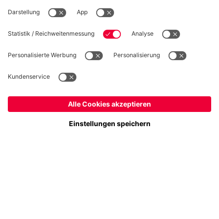
WIDERRUF
Datenschutz
Cookie Details
Österreich
Möchtest du im Store
bleiben?
Preise inklusive MwSt. und zzgl. Versandkosten
Österreich
Ja,
, um dorthin zu liefern!
© FC Bayern München AG
Weltweit
FC Bayern München AG, Säbener Str. 51-57, 81547 München
Nein,
, um dorthin zu liefern!
IN DEN WARENKORB