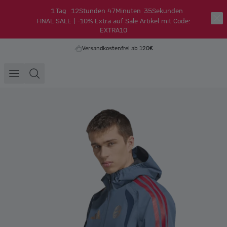
1
Tag
12
Stunden
47
Minuten
35
Sekunden
FINAL SALE | -10% Extra auf Sale Artikel mit Code:
EXTRA10
Versandkostenfrei ab 120€