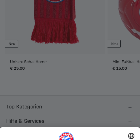
Neu
Neu
Unisex Schal Home
Mini Fußball 
€ 25,00
€ 15,00
Top Kategorien
Hilfe & Services
Weitere Kategorien