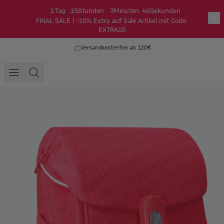
1
Tag
15
Stunden
3
Minuten
46
Sekunden
FINAL SALE | -10% Extra auf Sale Artikel mit Code:
EXTRA10
Versandkostenfrei ab 120€