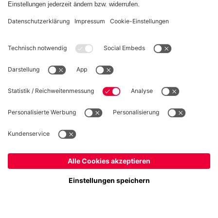
WIDERRUF
Datenschutz
Cookie Details
Österreich
Möchtest du im Store
bleiben?
Preise inklusive MwSt. und zzgl. Versandkosten
Österreich
Ja,
, um dorthin zu liefern!
© FC Bayern München AG
Weltweit
FC Bayern München AG, Säbener Str. 51-57, 81547 München
Nein,
, um dorthin zu liefern!