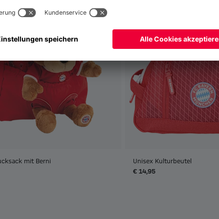
ucksack mit Berni
Unisex Kulturbeutel
€ 14,95