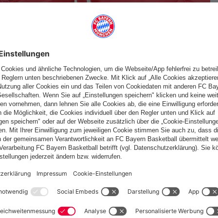
fallen
Österreich
Möchtest du im Store
bleiben?
Österreich
Ja,
, um dorthin zu liefern!
Weltweit
Nein,
, um dorthin zu liefern!