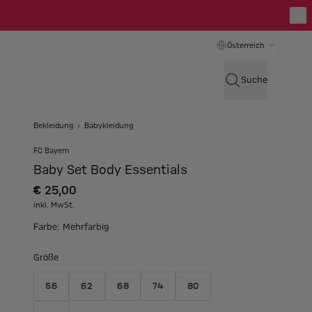
Österreich
Suche
Bekleidung
Babykleidung
FC Bayern
Baby Set Body Essentials
€ 25,00
inkl. MwSt.
Farbe: Mehrfarbig
Größe
56
62
68
74
80