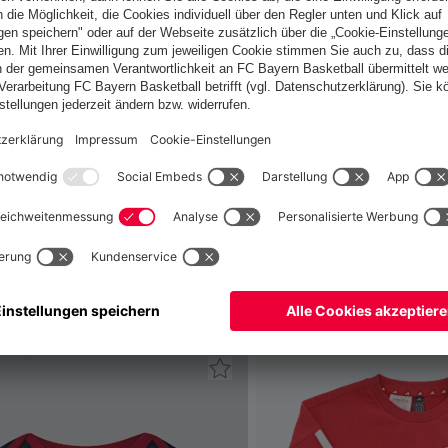
Österreich
Möchtest du im Store
bleiben?
Österreich
Ja,
, um dorthin zu liefern!
Weltweit
Nein,
, um dorthin zu liefern!
fallen