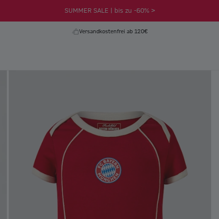
SUMMER SALE | bis zu -60% >
Versandkostenfrei ab 120€