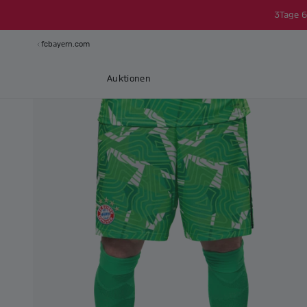
3
Tage
6
fcbayern.com
Auktionen