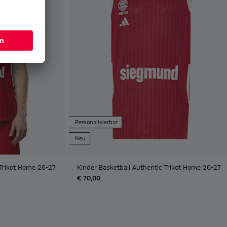
Personalisierbar
Neu
 Trikot Home 26-27
Kinder Basketball Authentic Trikot Home 26-27
€ 70,00