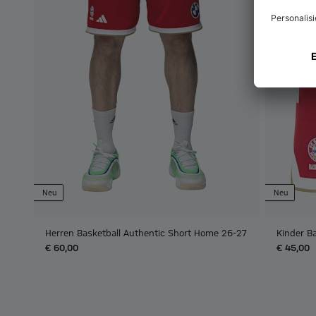
Neu
Neu
Herren Basketball Authentic Short Home 26-27
Kinder B
€ 60,00
€ 45,00