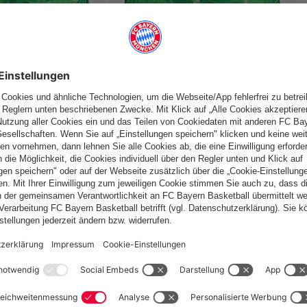
fallen
Österreich
Möchtest du im Store
bleiben?
Österreich
Ja,
, um dorthin zu liefern!
Weltweit
Nein,
, um dorthin zu liefern!