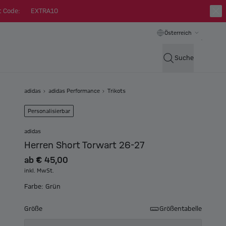
t Code:
EXTRA10
Österreich
Suche
adidas
adidas Performance
Trikots
Personalisierbar
adidas
Herren Short Torwart 26-27
ab
€ 45,00
inkl. MwSt.
Farbe: Grün
Größe
Größentabelle