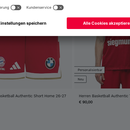
Personalisierbar
Neu
asketball Authentic Short Home 26-27
Herren Basketball Authentic
€ 90,00