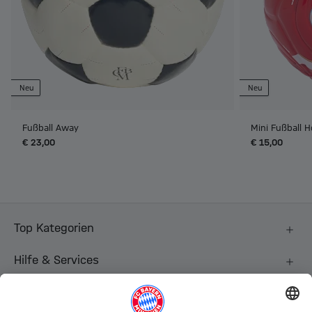
Neu
Neu
Fußball Away
Mini Fußball 
€ 23,00
€ 15,00
Top Kategorien
Hilfe & Services
Weitere Kategorien