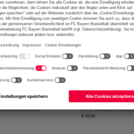
Österreich
Möchtest du im Store
bleiben?
Österreich
Ja,
, um dorthin zu liefern!
Weltweit
Nein,
, um dorthin zu liefern!
Neu
intermantel Essentials
Kinder Winterjacke Essential
€ 70,00