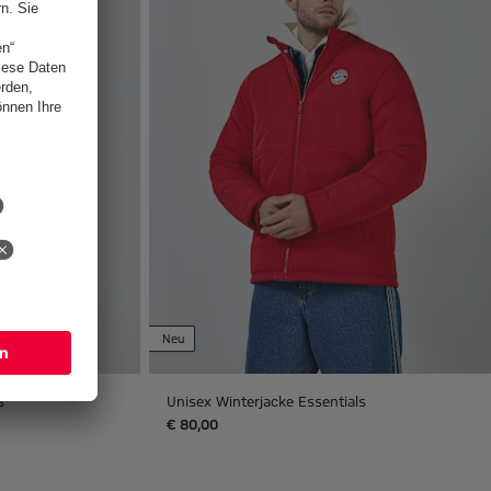
Neu
s
Unisex Winterjacke Essentials
€ 80,00