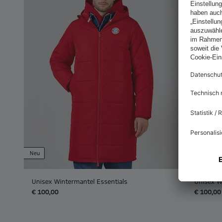
Neu
Neu
Unisex Wintermantel Essentials
Unisex W
€ 100,00
€ 100,00