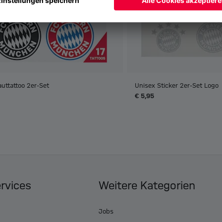
uttattoo 2er-Set
Unisex Sticker 2er-Set Logo
€ 5,95
ervices
Weitere Kategorien
Jobs