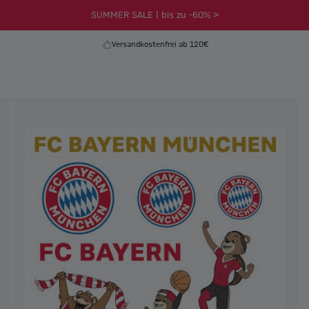
SUMMER SALE | bis zu -60% >
Versandkostenfrei ab 120€