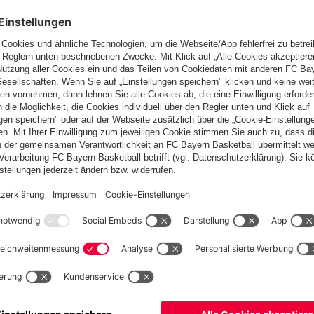
fallen
Österreich
Möchtest du im Store
bleiben?
Österreich
Ja,
, um dorthin zu liefern!
Weltweit
Nein,
, um dorthin zu liefern!