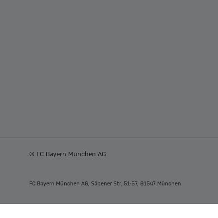
© FC Bayern München AG
FC Bayern München AG, Säbener Str. 51-57, 81547 München