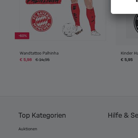
-60%
Wandtattoo Palhinha
Kinder Ha
€ 5,98
€ 14,95
€ 5,95
Top Kategorien
Hilfe & S
Auktionen