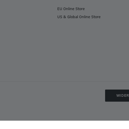
EU Online Store
US & Global Online Store
WIDE