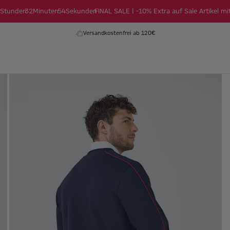
Stunden
32
Minuten
53
Sekunden
FINAL SALE | -10% Extra auf Sale Artikel mi
Versandkostenfrei ab 120€