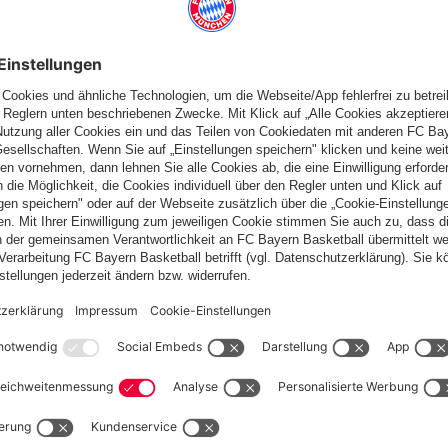
fallen
Österreich
Möchtest du im Store
bleiben?
Österreich
Ja,
, um dorthin zu liefern!
Weltweit
Nein,
, um dorthin zu liefern!