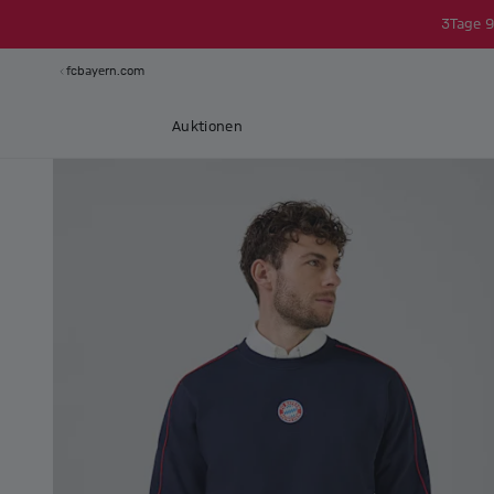
3
Tage
9
fcbayern.com
Auktionen