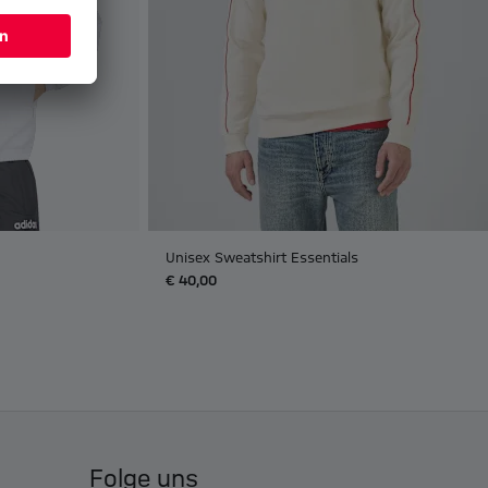
Unisex Sweatshirt Essentials
€ 40,00
Folge uns