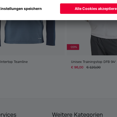
-20%
intertop Teamline
Unisex Trainingstop DFB 94'
€ 96,00
€ 120,00
ervices
Weitere Kategorien