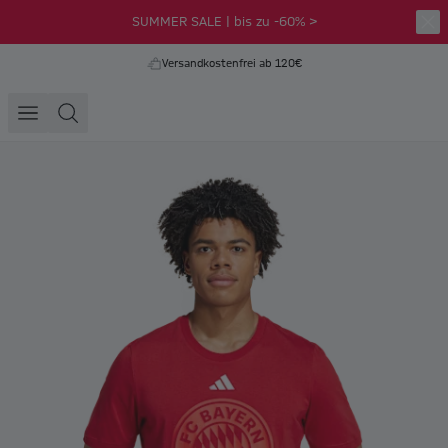
SUMMER SALE | bis zu -60% >
Versandkostenfrei ab 120€