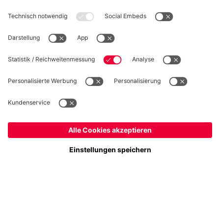
WIDERRUF
Datenschutz
Cookie Details
Österreich
Möchtest du im Store
bleiben?
Preise inklusive MwSt. und zzgl. Versandkosten
Österreich
Ja,
, um dorthin zu liefern!
© FC Bayern München AG
Weltweit
FC Bayern München AG, Säbener Str. 51-57, 81547 München
Nein,
, um dorthin zu liefern!
IN DEN WARENKORB