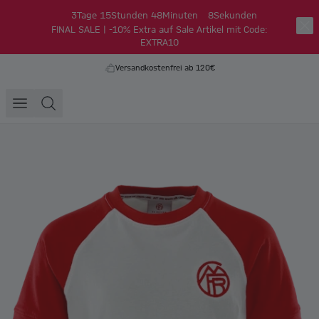
3
Tage
15
Stunden
48
Minuten
8
Sekunden
FINAL SALE | -10% Extra auf Sale Artikel mit Code:
EXTRA10
Versandkostenfrei ab 120€