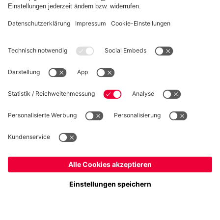
WIDERRUF
Datenschutz
Cookie Details
Österreich
Möchtest du im Store
bleiben?
Preise inklusive MwSt. und zzgl. Versandkosten
Österreich
Ja,
, um dorthin zu liefern!
© FC Bayern München AG
Weltweit
FC Bayern München AG, Säbener Str. 51-57, 81547 München
Nein,
, um dorthin zu liefern!