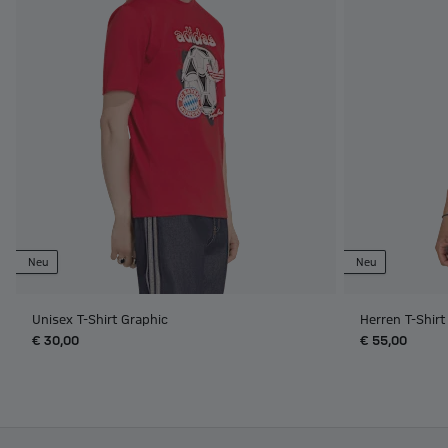
Neu
Neu
Unisex T-Shirt Graphic
Herren T-Shir
€ 30,00
€ 55,00