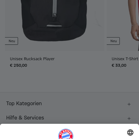
Neu
Neu
Unisex Rucksack Player
Unisex T-Shir
€ 250,00
€ 33,00
Top Kategorien
Hilfe & Services
Weitere Kategorien