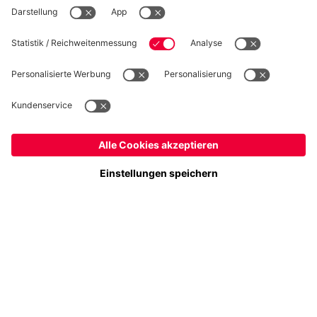
WIDERRUF
Datenschutz
Cookie Details
Österreich
Möchtest du im Store
bleiben?
Preise inklusive MwSt. und zzgl. Versandkosten
Österreich
Ja,
, um dorthin zu liefern!
© FC Bayern München AG
Weltweit
FC Bayern München AG, Säbener Str. 51-57, 81547 München
Nein,
, um dorthin zu liefern!
IN DEN WARENKORB