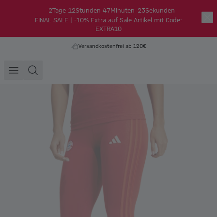
2
Tage
12
Stunden
47
Minuten
23
Sekunden
FINAL SALE | -10% Extra auf Sale Artikel mit Code:
EXTRA10
Versandkostenfrei ab 120€