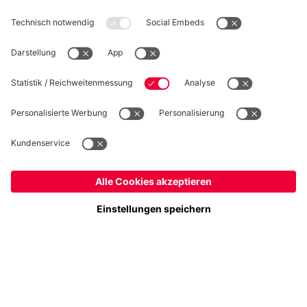
WIDERRUF
Datenschutz
Cookie Details
Österreich
Möchtest du im Store
bleiben?
Preise inklusive MwSt. und zzgl. Versandkosten
Österreich
Ja,
, um dorthin zu liefern!
© FC Bayern München AG
Weltweit
FC Bayern München AG, Säbener Str. 51-57, 81547 München
Nein,
, um dorthin zu liefern!
IN DEN WARENKORB