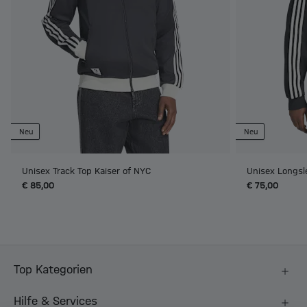
Neu
Neu
Unisex Track Top Kaiser of NYC
Unisex Longsl
€ 85,00
€ 75,00
Top Kategorien
Hilfe & Services