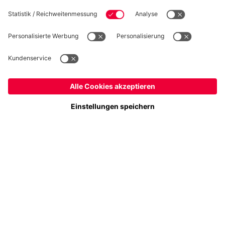
Folge uns
Österreich
Möchtest du im Store
bleiben?
Zahlung & Lieferung
Österreich
Ja,
, um dorthin zu liefern!
Weltweit
Nein,
, um dorthin zu liefern!
FC Bayern Store App
WIDERRUF