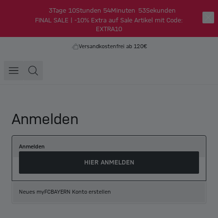
3
Tage
10
Stunden
54
Minuten
53
Sekunden
FINAL SALE | -10% Extra auf Sale Artikel mit Code:
EXTRA10
Versandkostenfrei ab 120€
Anmelden
Anmelden
HIER ANMELDEN
Neues myFCBAYERN Konto erstellen