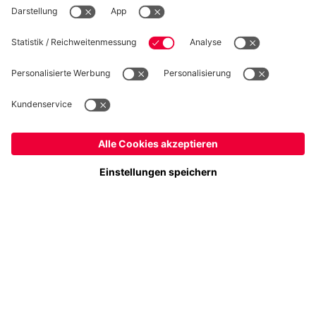
Folge uns
Österreich
Möchtest du im Store
bleiben?
Zahlung & Lieferung
Österreich
Ja,
, um dorthin zu liefern!
Weltweit
Nein,
, um dorthin zu liefern!
FC Bayern Store App