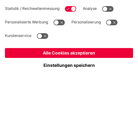
Folge uns
Österreich
Möchtest du im Store
bleiben?
Zahlung & Lieferung
Österreich
Ja,
, um dorthin zu liefern!
Weltweit
Nein,
, um dorthin zu liefern!
FC Bayern Store App
WIDERRUF