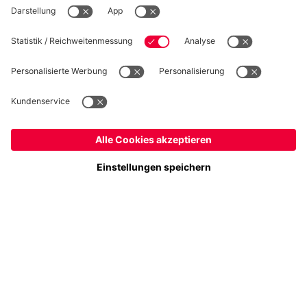
Folge uns
Österreich
Möchtest du im Store
bleiben?
Zahlung & Lieferung
Österreich
Ja,
, um dorthin zu liefern!
Weltweit
Nein,
, um dorthin zu liefern!
FC Bayern Store App