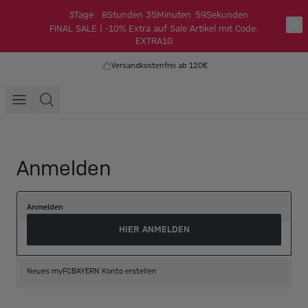
3
Tage
8
Stunden
35
Minuten
59
Sekunden
FINAL SALE | -10% Extra auf Sale Artikel mit Code:
EXTRA10
Versandkostenfrei ab 120€
Anmelden
Anmelden
HIER ANMELDEN
Neues myFCBAYERN Konto erstellen