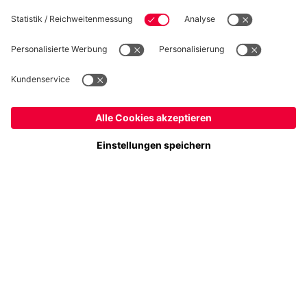
Folge uns
Österreich
Möchtest du im Store
bleiben?
Zahlung & Lieferung
Österreich
Ja,
, um dorthin zu liefern!
Weltweit
Nein,
, um dorthin zu liefern!
FC Bayern Store App
WIDERRUF