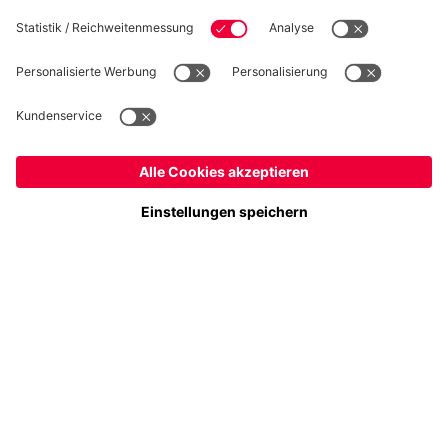
Folge uns
Österreich
Möchtest du im Store
bleiben?
Zahlung & Lieferung
Österreich
Ja,
, um dorthin zu liefern!
Weltweit
Nein,
, um dorthin zu liefern!
FC Bayern Store App
WIDERRUF