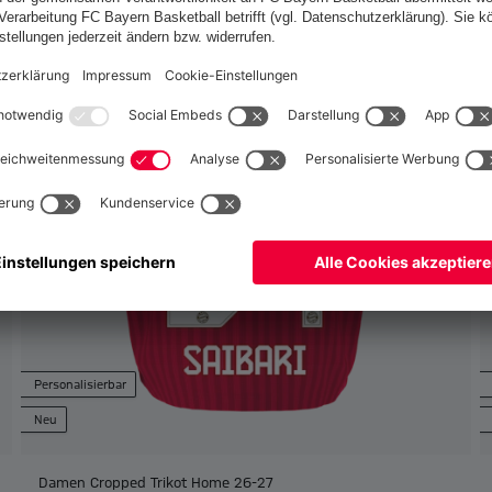
Schweiz
Ja,
, um dorthin zu liefern!
Weltweit
Nein,
, um dorthin zu liefern!
Personalisierbar
Neu
Damen Cropped Trikot Home 26-27