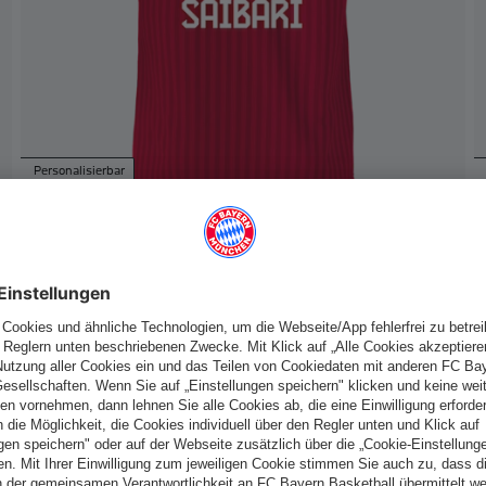
Personalisierbar
Neu
Kinder Trikot Home 26-27
EUR 95.00
Schweiz
Möchtest du im Store
bleiben?