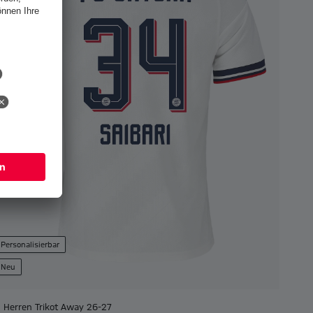
Personalisierbar
Neu
Herren Trikot Away 26-27