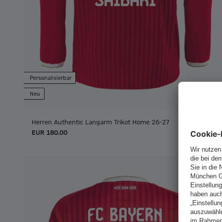
Personalisierbar
Neu
Herren Authentic Langarm Trikot Home 26-27
EUR 180.00