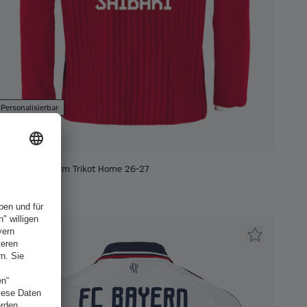
Personalisierbar
Neu
Kinder Langarm Trikot Home 26-27
EUR 105.00