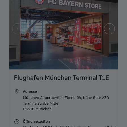
Item
Flughafen München Terminal T1E
1
of
Adresse
2
München Airportcenter, Ebene 04, Nähe Gate A30

Terminalstraße Mitte

85356 München
Öffnungszeiten