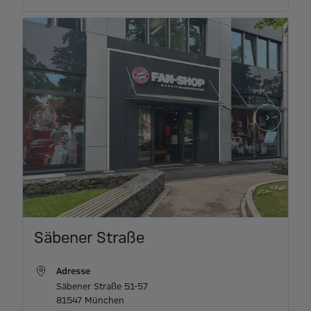
Item
Säbener Straße
1
of
Adresse
3
Säbener Straße 51-57

81547 München