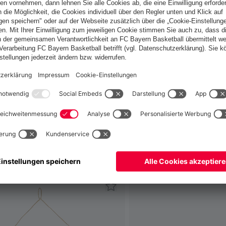
Schweiz
Möchtest du im Store
bleiben?
Schweiz
Ja,
, um dorthin zu liefern!
Weltweit
Nein,
, um dorthin zu liefern!
fallen