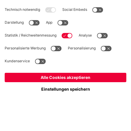
WIDERRUF
Datenschutz
Cookie Details
Schweiz
Möchtest du im Store
bleiben?
Preise inkl. Steuern und Abgaben
Schweiz
Ja,
, um dorthin zu liefern!
© FC Bayern München AG
Weltweit
FC Bayern München AG, Säbener Str. 51-57, 81547 München
Nein,
, um dorthin zu liefern!
IN DEN WARENKORB