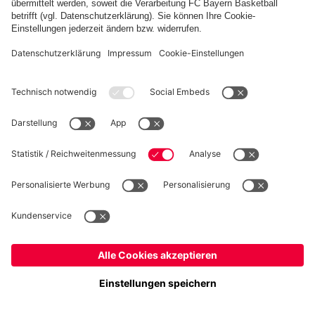
FC Bayern Store App
WIDERRUF
Datenschutz
Cookie Details
Schweiz
Möchtest du im Store
bleiben?
Preise inkl. Steuern und Abgaben
Schweiz
Ja,
, um dorthin zu liefern!
© FC Bayern München AG
Weltweit
FC Bayern München AG, Säbener Str. 51-57, 81547 München
Nein,
, um dorthin zu liefern!