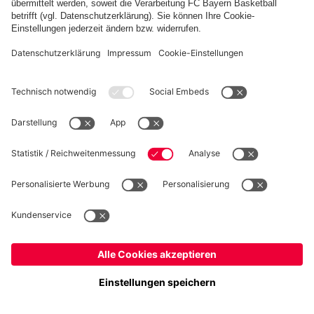
FC Bayern Store App
WIDERRUF
Datenschutz
Cookie Details
Schweiz
Möchtest du im Store
bleiben?
Preise inkl. Steuern und Abgaben
Schweiz
Ja,
, um dorthin zu liefern!
© FC Bayern München AG
Weltweit
FC Bayern München AG, Säbener Str. 51-57, 81547 München
Nein,
, um dorthin zu liefern!