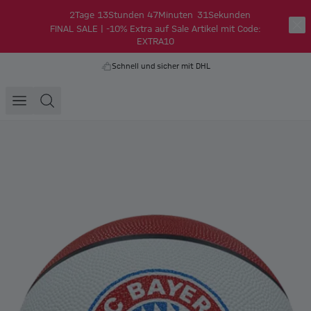
2
Tage
13
Stunden
47
Minuten
30
Sekunden
FINAL SALE | -10% Extra auf Sale Artikel mit Code:
EXTRA10
Schnell und sicher mit DHL