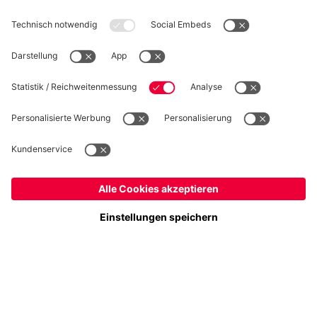
WIDERRUF
Datenschutz
Cookie Details
Schweiz
Möchtest du im Store
bleiben?
Preise inkl. Steuern und Abgaben
Schweiz
Ja,
, um dorthin zu liefern!
© FC Bayern München AG
Weltweit
FC Bayern München AG, Säbener Str. 51-57, 81547 München
Nein,
, um dorthin zu liefern!
IN DEN WARENKORB