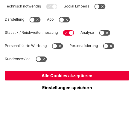
WIDERRUF
Datenschutz
Cookie Details
Schweiz
Möchtest du im Store
bleiben?
Preise inkl. Steuern und Abgaben
Schweiz
Ja,
, um dorthin zu liefern!
© FC Bayern München AG
Weltweit
FC Bayern München AG, Säbener Str. 51-57, 81547 München
Nein,
, um dorthin zu liefern!
IN DEN WARENKORB