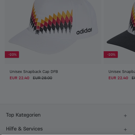
-20%
-20%
Unisex Snapback Cap DFB
Unisex Snapb
EUR 22.40
EUR 28.00
EUR 22.40
E
Top Kategorien
Hilfe & Services