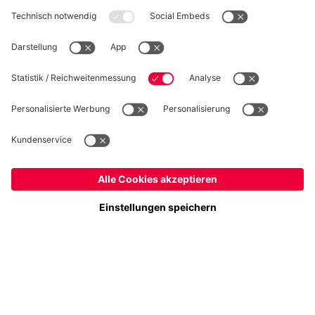
WIDERRUF
Datenschutz
Cookie Details
Schweiz
Möchtest du im Store
bleiben?
Preise inkl. Steuern und Abgaben
Schweiz
Ja,
, um dorthin zu liefern!
© FC Bayern München AG
Weltweit
FC Bayern München AG, Säbener Str. 51-57, 81547 München
Nein,
, um dorthin zu liefern!
IN DEN WARENKORB