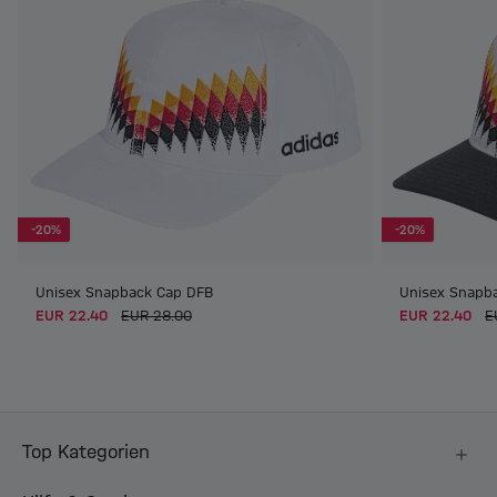
-20%
-20%
Unisex Snapback Cap DFB
Unisex Snapb
EUR 22.40
EUR 28.00
EUR 22.40
E
Top Kategorien