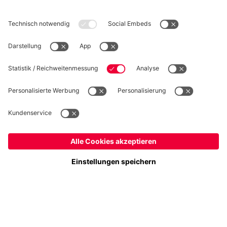
WIDERRUF
Datenschutz
Cookie Details
Schweiz
Möchtest du im Store
bleiben?
Preise inkl. Steuern und Abgaben
Schweiz
Ja,
, um dorthin zu liefern!
© FC Bayern München AG
Weltweit
FC Bayern München AG, Säbener Str. 51-57, 81547 München
Nein,
, um dorthin zu liefern!
IN DEN WARENKORB