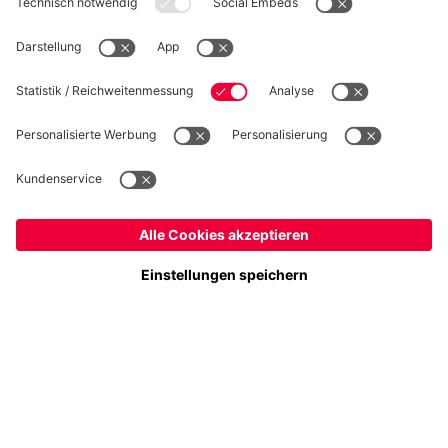
WIDERRUF
Datenschutz
Cookie Details
Schweiz
Möchtest du im Store
bleiben?
Preise inkl. Steuern und Abgaben
Schweiz
Ja,
, um dorthin zu liefern!
© FC Bayern München AG
Weltweit
FC Bayern München AG, Säbener Str. 51-57, 81547 München
Nein,
, um dorthin zu liefern!
IN DEN WARENKORB