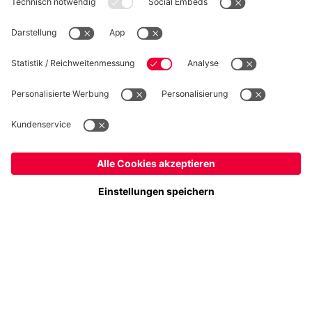
WIDERRUF
Datenschutz
Cookie Details
Schweiz
Möchtest du im Store
bleiben?
Preise inkl. Steuern und Abgaben
Schweiz
Ja,
, um dorthin zu liefern!
© FC Bayern München AG
Weltweit
FC Bayern München AG, Säbener Str. 51-57, 81547 München
Nein,
, um dorthin zu liefern!
IN DEN WARENKORB