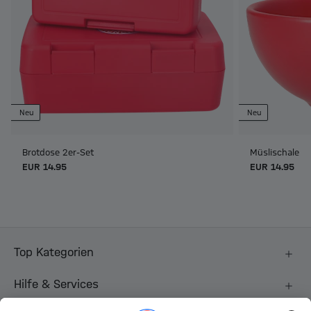
Neu
Neu
Brotdose 2er-Set
Müslischale
EUR 14.95
EUR 14.95
Top Kategorien
Hilfe & Services